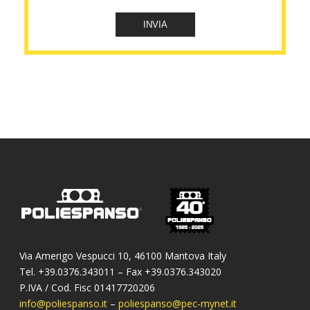
Via Amerigo Vespucci 10, 46100 Mantova Italy
Tel. +39.0376.343011 – Fax +39.0376.343020
P.IVA / Cod. Fisc 01417720206
info@poliespanso.it
–
poliespanso@pec-mynet.it